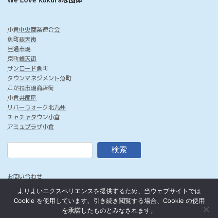
小倉中央商業連合会
魚町銀天街
旦過市場
京町銀天街
サンロード魚町
タウンマネジメント魚町
こがね市場商店街
小倉井筒屋
リバーウォーク北九州
チャチャタウン小倉
アミュプラザ小倉
検索
お問い合わせ
このサイトについて
よりよいエクスペリエンスを提供するため、当ウェブサイトでは
プライバシーポリシー
Cookie を使用しています。引き続き閲覧する場合、Cookie の使用
を承諾したものとみなされます。