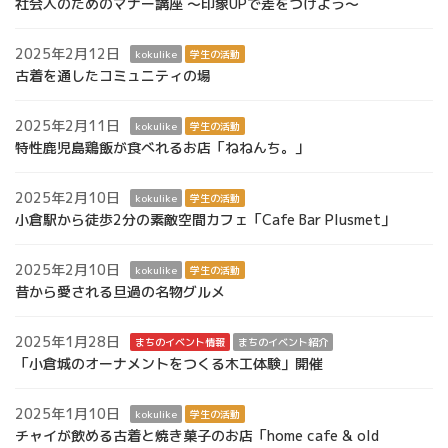
社会人のためのマナー講座 ～印象UPで差をつけよう～
2025年2月12日
kokulike
学生の活動
古着を通したコミュニティの場
2025年2月11日
kokulike
学生の活動
特性鹿児島鶏飯が食べれるお店「ねねんち。」
2025年2月10日
kokulike
学生の活動
小倉駅から徒歩2分の素敵空間カフェ「Cafe Bar Plusmet」
2025年2月10日
kokulike
学生の活動
昔から愛される旦過の名物グルメ
2025年1月28日
まちのイベント情報
まちのイベント紹介
「小倉城のオーナメントをつくる木工体験」開催
2025年1月10日
kokulike
学生の活動
チャイが飲める古着と焼き菓子のお店「home cafe & old