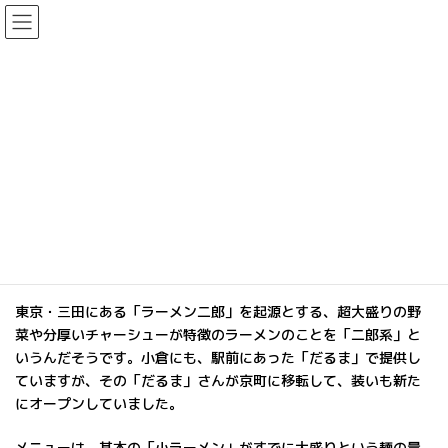
コ
ナ
ン
ビ
テ
ゲ
ン
ー
ツ
シ
「二郎系ラーメン」って知って
へ
ョ
ス
ン
いますか?
キ
に
ッ
移
最
2016年10月19日
2016年10月19日
We Love Kokura 編
終
プ
動
集部
更
新
日
時
HOME
更新情報
小倉の食
:
「二郎系ラーメン」って知っていますか?
東京・三田にある「ラーメン二郎」を起源とする、超大盛りの野
菜や分厚いチャーシューが特徴のラーメンのことを「二郎系」と
いうんだそうです。小倉にも、駅前にあった「だるま」で提供し
ていますが、その「だるま」さんが京町に移転して、装いも新た
にオープンしていました。
メニューは、基本の「小ラーメン」がすでに大盛りという麺の量