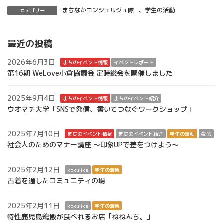
まちなかコンシェルジュ隊
、
学生の活動
カテゴリー
最近の投稿
2026年6月3日
まちのイベント情報
イベントレポート
第16期 WeLove小倉協議会 定時総会を開催しました
2025年9月4日
まちのイベント情報
まちのイベント紹介
ウオマチ大学「SNSで発信、書いてつなぐワークショップ」
2025年7月10日
まちのイベント情報
まちのイベント紹介
学生の活動
夜会
社会人のためのマナー講座 ～印象UPで差をつけよう～
2025年2月12日
kokulike
学生の活動
古着を通したコミュニティの場
2025年2月11日
kokulike
学生の活動
特性鹿児島鶏飯が食べれるお店「ねねんち。」