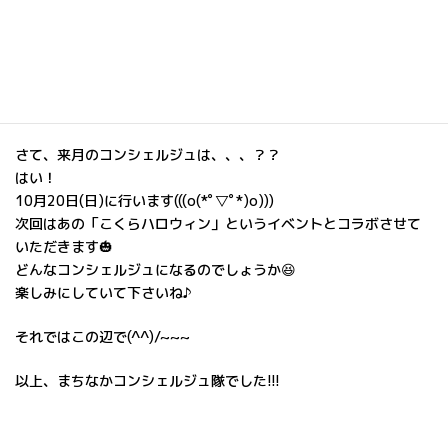
そして今回も色々な種類の被り物を被りコンシェルジュを行った
ことで、小倉以外から来られた方々にも小倉の名所や小倉名物を
たくさんPRできたように感じます😻
今月もとっても楽しく活動ができました!!!
さて、来月のコンシェルジュは、、、？？
はい！
10月20日(日)に行います(((o(*ﾟ▽ﾟ*)o)))
次回はあの「こくらハロウィン」というイベントとコラボさせて
いただきます🎃
どんなコンシェルジュになるのでしょうか😆
楽しみにしていて下さいね♪
それではこの辺で(^^)/~~~
以上、まちなかコンシェルジュ隊でした!!!