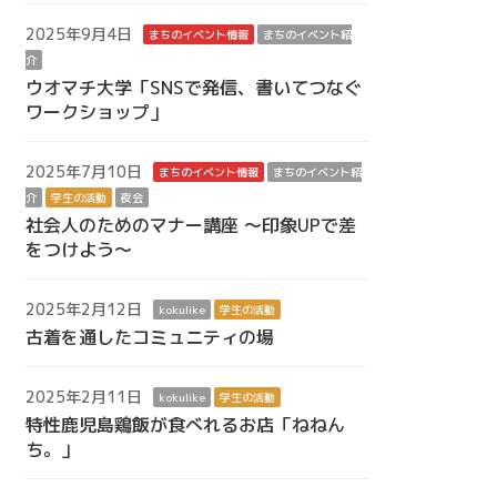
2025年9月4日
まちのイベント情報
まちのイベント紹
介
ウオマチ大学「SNSで発信、書いてつなぐ
ワークショップ」
2025年7月10日
まちのイベント情報
まちのイベント紹
介
学生の活動
夜会
社会人のためのマナー講座 ～印象UPで差
をつけよう～
2025年2月12日
kokulike
学生の活動
古着を通したコミュニティの場
2025年2月11日
kokulike
学生の活動
特性鹿児島鶏飯が食べれるお店「ねねん
ち。」