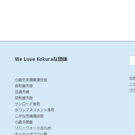
We Love Kokuraな団体
お
小倉中央商業連合会
こ
魚町銀天街
プ
旦過市場
京町銀天街
サンロード魚町
タウンマネジメント魚町
こがね市場商店街
小倉井筒屋
リバーウォーク北九州
チャチャタウン小倉