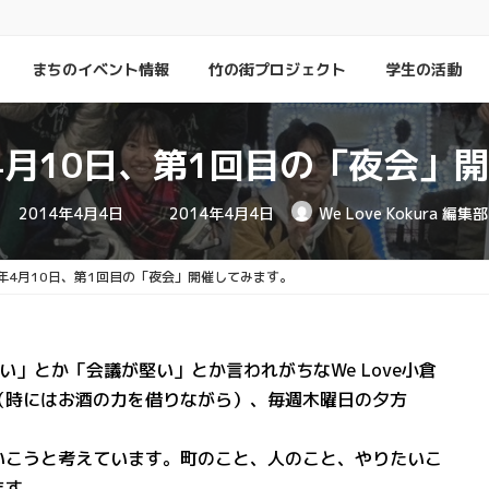
」
まちのイベント情報
竹の街プロジェクト
学生の活動
年4月10日、第1回目の「夜会」
最
2014年4月4日
2014年4月4日
We Love Kokura 編集部
終
更
新
日
4年4月10日、第1回目の「夜会」開催してみます。
時
:
」とか「会議が堅い」とか言われがちなWe Love小倉
（時にはお酒の力を借りながら）、毎週木曜日の夕方
。
いこうと考えています。町のこと、人のこと、やりたいこ
ます。