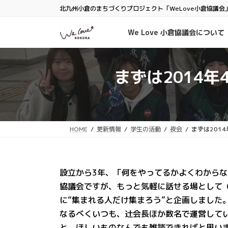
コ
ナ
北九州小倉のまちづくりプロジェクト「WeLove小倉協議会
ン
ビ
テ
ゲ
We Love 小倉協議会について
ン
ー
ツ
シ
へ
ョ
まずは2014
ス
ン
キ
に
ッ
移
プ
動
HOME
更新情報
学生の活動
夜会
まずは201
設立から3年、「何をやってるかよくわからない
協議会ですが、もっと気軽に話せる場として
に“集まれる人だけ集まろう”と企画しました
なるべくいつも、辻会長ほか数名で運営して
と、ほしいものなんでも雑談できればと思い