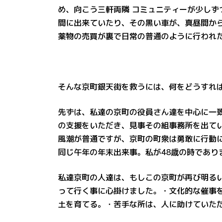
め、向こう三軒両隣 コミュニティーが少しず
間に出来ていたり、その黒い車が、真昼間か
薬物の売買が裏で日常の普通のように行われ
そんな京町銀天街を救うには、何をどうすれ
先ずは、私達の京町の役員さん達を中心に一
の支援をいただき、見事その組事務所を出て
風潮が普通ですが、京町の町衆は勇敢に行動に
同じ午年の年末出来事。私が48歳の時であり
私達京町の人達は、もしこの京町が再び明る
って行く事に心掛けました。・文化的な催事を
土を育てる。・苦手な所は、人に助けていた