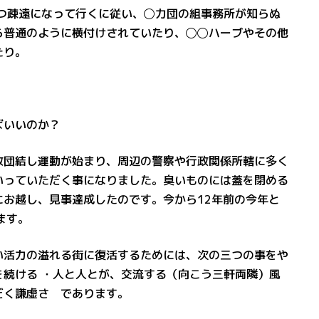
つ疎遠になって行くに従い、◯力団の組事務所が知らぬ
ら普通のように横付けされていたり、◯◯ハーブやその他
たり。
ばいいのか？
致団結し運動が始まり、周辺の警察や行政関係所轄に多く
いっていただく事になりました。臭いものには蓋を閉める
お越し、見事達成したのです。今から12年前の今年と
ます。
い活力の溢れる街に復活するためには、次の三つの事をや
続ける ・人と人とが、交流する（向こう三軒両隣）風
だく謙虚さ であります。