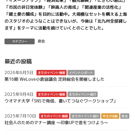
「イメージアップ」「経済効果」「観光振興」「にぎわい創出」
「市民の非日常体験」「映画人の育成」「関連産業の活性化」
「郷土愛の醸成」を目的に活動中。大規模なセットを構える上海
のスタジオのようなことはできないが、今後は「北九州全部貸し
ます」をテーマに活動を続けていくとのことでした。
夜会
カテゴリー
最近の投稿
2026年6月3日
まちのイベント情報
イベントレポート
第16期 WeLove小倉協議会 定時総会を開催しました
2025年9月4日
まちのイベント情報
まちのイベント紹介
ウオマチ大学「SNSで発信、書いてつなぐワークショップ」
2025年7月10日
まちのイベント情報
まちのイベント紹介
学生の活動
夜会
社会人のためのマナー講座 ～印象UPで差をつけよう～