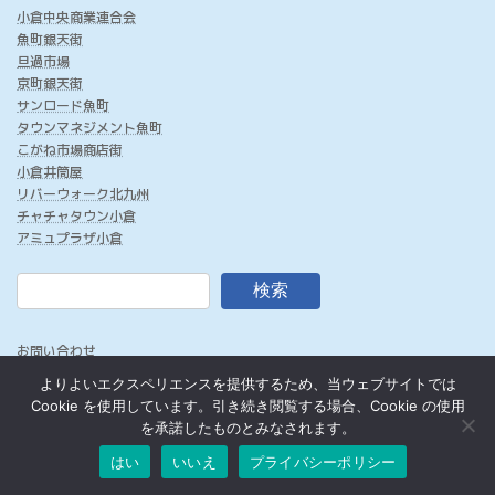
小倉中央商業連合会
魚町銀天街
旦過市場
京町銀天街
サンロード魚町
タウンマネジメント魚町
こがね市場商店街
小倉井筒屋
リバーウォーク北九州
チャチャタウン小倉
アミュプラザ小倉
検索
お問い合わせ
このサイトについて
よりよいエクスペリエンスを提供するため、当ウェブサイトでは
プライバシーポリシー
Cookie を使用しています。引き続き閲覧する場合、Cookie の使用
を承諾したものとみなされます。
はい
いいえ
プライバシーポリシー
Copyright © We Love Kokura All Rights Reserved.