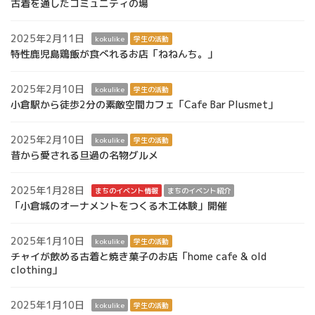
古着を通したコミュニティの場
2025年2月11日
kokulike
学生の活動
特性鹿児島鶏飯が食べれるお店「ねねんち。」
2025年2月10日
kokulike
学生の活動
小倉駅から徒歩2分の素敵空間カフェ「Cafe Bar Plusmet」
2025年2月10日
kokulike
学生の活動
昔から愛される旦過の名物グルメ
2025年1月28日
まちのイベント情報
まちのイベント紹介
「小倉城のオーナメントをつくる木工体験」開催
2025年1月10日
kokulike
学生の活動
チャイが飲める古着と焼き菓子のお店「home cafe & old
clothing」
2025年1月10日
kokulike
学生の活動