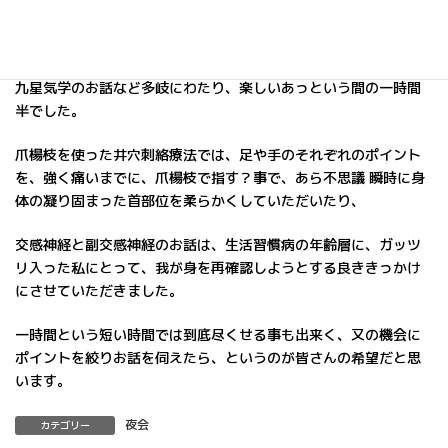
きました。
求菩提山での修行のお話や、お化けのお話 蕎麦打ちや陶芸のお話
九星気学のお話など多岐にわたり、楽しいあっという間の一時間
半でした。
爪楊枝を使った井穴刺絡療法では、足や手のそれぞれのポイント
を、強く痛いまでに、爪楊枝で指す？事で、あら不思議 瞬時に身
体の凝り固まった首部位を柔らかくしていただいたり、
交感神経と副交感神経のお話は、生活習慣病の年齢層に、ガッツ
リ入った私にとって、我が身を再確認しようとする良ききっかけ
にさせていただきました。
一時間という短い時間では到底尽くせる事も出来く、又の機会に
ポイントを絞りお話を伺えたら、というのが皆さんの希望だと思
います。
夜会
カテゴリー