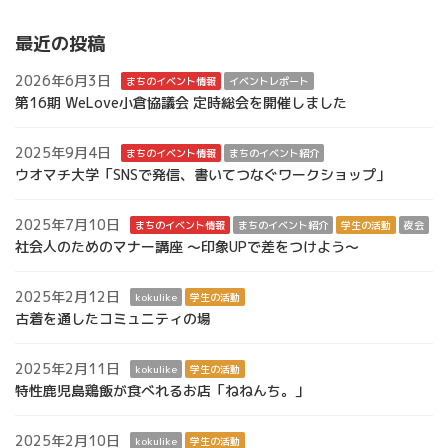
最近の投稿
2026年6月3日
まちのイベント情報
イベントレポート
第16期 WeLove小倉協議会 定時総会を開催しました
2025年9月4日
まちのイベント情報
まちのイベント紹介
ウオマチ大学「SNSで発信、書いてつなぐワークショップ」
2025年7月10日
まちのイベント情報
まちのイベント紹介
学生の活動
夜会
社会人のためのマナー講座 ～印象UPで差をつけよう～
2025年2月12日
kokulike
学生の活動
古着を通したコミュニティの場
2025年2月11日
kokulike
学生の活動
特性鹿児島鶏飯が食べれるお店「ねねんち。」
2025年2月10日
kokulike
学生の活動