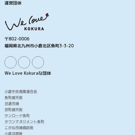
運営団体
〒802-0006
福岡県北九州市小倉北区魚町3-3-20
We Love Kokuraな団体
小倉中央商業連合会
魚町銀天街
旦過市場
京町銀天街
サンロード魚町
タウンマネジメント魚町
こがね市場商店街
小倉井筒屋