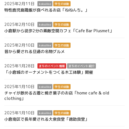
2025年2月11日
kokulike
学生の活動
特性鹿児島鶏飯が食べれるお店「ねねんち。」
2025年2月10日
kokulike
学生の活動
小倉駅から徒歩2分の素敵空間カフェ「Cafe Bar Plusmet」
2025年2月10日
kokulike
学生の活動
昔から愛される旦過の名物グルメ
2025年1月28日
まちのイベント情報
まちのイベント紹介
「小倉城のオーナメントをつくる木工体験」開催
2025年1月10日
kokulike
学生の活動
チャイが飲める古着と焼き菓子のお店「home cafe & old
clothing」
2025年1月10日
kokulike
学生の活動
小倉南区で長年愛される大衆食堂「徳助食堂」