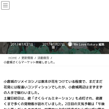
コ
ナ
ン
ビ
テ
ゲ
ン
ー
ツ
シ
小倉城さくらマーケット開催し
へ
ョ
ス
ン
ました。
キ
に
ッ
移
最
2017年3月27日
2017年3月27日
We Love Kokura 編集
終
プ
動
部
更
新
日
時
HOME
更新情報
活動報告
:
小倉城さくらマーケット開催しました。
小倉城のソメイヨシノは数本が花をつけている程度で、まだまだ
花見には程遠いコンディションでしたが、小倉城周辺はまずまず
の人手で賑わいました。
土曜日初日は、夜「さくらイルミネーション」も点灯され、夜遅
くまで多くの見物客が訪れていました。2日目の天気予報は「午後