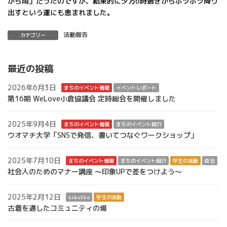
から雨」だったのですが、結果的に夕方6時過ぎからポツポツ降り
出すという運にも恵まれました。
活動報告
カテゴリー
最近の投稿
2026年6月3日
まちのイベント情報
イベントレポート
第16期 WeLove小倉協議会 定時総会を開催しました
2025年9月4日
まちのイベント情報
まちのイベント紹介
ウオマチ大学「SNSで発信、書いてつなぐワークショップ」
2025年7月10日
まちのイベント情報
まちのイベント紹介
学生の活動
夜会
社会人のためのマナー講座 ～印象UPで差をつけよう～
2025年2月12日
kokulike
学生の活動
古着を通したコミュニティの場