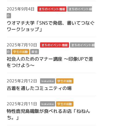
2025年9月4日
まちのイベント情報
まちのイベント紹
介
ウオマチ大学「SNSで発信、書いてつなぐ
ワークショップ」
2025年7月10日
まちのイベント情報
まちのイベント紹
介
学生の活動
夜会
社会人のためのマナー講座 ～印象UPで差
をつけよう～
2025年2月12日
kokulike
学生の活動
古着を通したコミュニティの場
2025年2月11日
kokulike
学生の活動
特性鹿児島鶏飯が食べれるお店「ねねん
ち。」