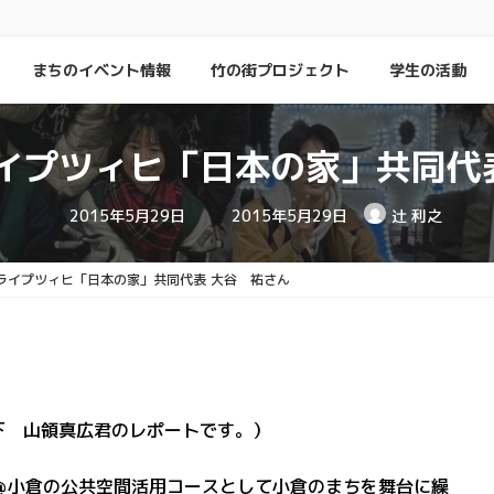
」
まちのイベント情報
竹の街プロジェクト
学生の活動
イプツィヒ「日本の家」共同代
最
2015年5月29日
2015年5月29日
辻 利之
終
更
新
日
ライプツィヒ「日本の家」共同代表 大谷 祐さん
時
:
下 山領真広君のレポートです。）
＠小倉の公共空間活用コースとして小倉のまちを舞台に繰