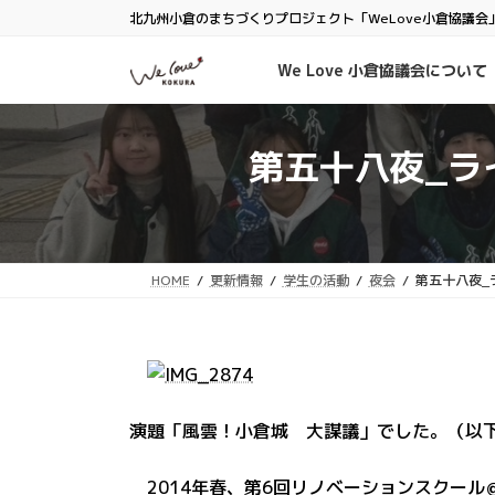
コ
ナ
北九州小倉のまちづくりプロジェクト「WeLove小倉協議会
ン
ビ
テ
ゲ
We Love 小倉協議会について
ン
ー
ツ
シ
へ
ョ
第五十八夜_ラ
ス
ン
キ
に
ッ
移
プ
動
HOME
更新情報
学生の活動
夜会
第五十八夜_
演題「風雲！小倉城 大謀議」でした。（以
2014年春、第6回リノベーションスクール