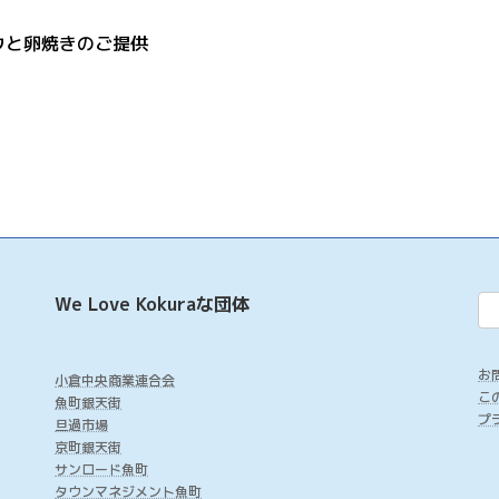
ウと卵焼きのご提供
We Love Kokuraな団体
お
小倉中央商業連合会
こ
魚町銀天街
プ
旦過市場
京町銀天街
サンロード魚町
タウンマネジメント魚町