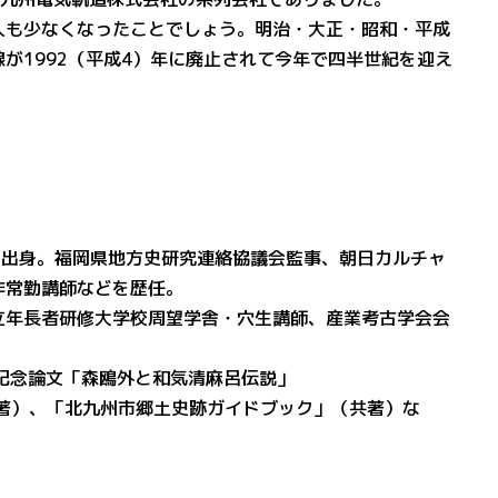
人も少なくなったことでしょう。明治・大正・昭和・平成
が1992（平成4）年に廃止されて今年で四半世紀を迎え
北区出身。福岡県地方史研究連絡協議会監事、朝日カルチャ
非常勤講師などを歴任。
立年長者研修大学校周望学舎・穴生講師、産業考古学会会
記念論文「森鴎外と和気清麻呂伝説」
著）、「北九州市郷土史跡ガイドブック」（共著）な