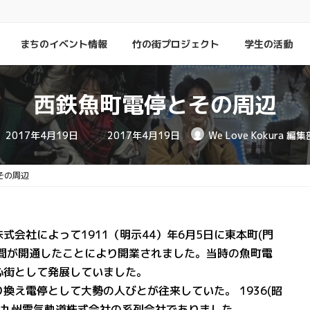
」
まちのイベント情報
竹の街プロジェクト
学生の活動
西鉄魚町電停とその周辺
最
2017年4月19日
2017年4月19日
We Love Kokura 編集
終
更
新
日
その周辺
時
:
会社によって1911（明示44）年6月5日に東本町(門
mの区間が開通したことにより開業されました。当時の魚町電
心街として発展していました。
換え電停として大勢の人びとが往来していた。 1936(昭
は九州電気軌道株式会社の系列会社でありました。