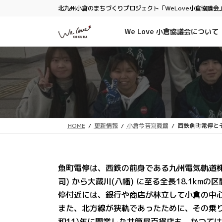
コ
ナ
北九州小倉のまちづくりプロジェクト「WeLove小倉協議会
ン
ビ
テ
ゲ
We Love 小倉協議会について
ン
ー
ツ
シ
へ
ョ
ス
ン
キ
に
ッ
移
プ
動
HOME
更新情報
小倉今昔寫眞館
西鉄魚町電停と
魚町電停は、西鉄の前身である九州電気軌道株式
司) から大蔵川(八幡) に至る全長18.1k
停付近には、銀行や商店が林立して小倉の中
また、北方線が狭軌であったために、その乗り
和11)年に開業した井筒屋百貨店も、かつて