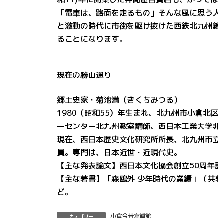
「電車は、路面を走るもの」そんな風に思う
と激動の時代に市街を駆け抜けた西鉄北九州線
ることになります。
現在の勝山通り
郷土史家・菊池満（きくちみつる）
1980（昭和55）年生まれ、北九州市小倉
ーセンター北九州教室講師、西日本工業大学
現在、西日本歴史文化研究所所長、北九州市
員。専門は、日本近世・近現代史。
【主な発表論文】西日本文化協会創立50周年
【主な著書】「森鴎外 少年時代の業績」（共
ど。
小倉今昔寫眞館
カテゴリー