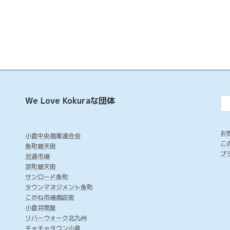
We Love Kokuraな団体
お
小倉中央商業連合会
こ
魚町銀天街
プ
旦過市場
京町銀天街
サンロード魚町
タウンマネジメント魚町
こがね市場商店街
小倉井筒屋
リバーウォーク北九州
チャチャタウン小倉