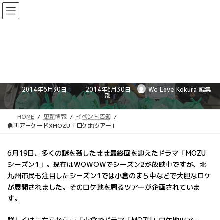
コ
ナ
ン
ビ
テ
ゲ
ン
ー
ツ
シ
魚町アーケードXMOZU「ロケ地
へ
ョ
ス
ン
ツアー」
キ
に
ッ
移
最
2014年6月30日
2014年6月30日
We Love Kokura 編集
終
プ
動
部
更
新
日
時
HOME
更新情報
イベント告知
:
魚町アーケードXMOZU「ロケ地ツアー」
6月19日、多くの謎を残したまま最終回を迎えたドラマ「MOZU
シーズン1」。現在はWOWOWでシーズン2が放映中ですが、北
九州市民も注目したシーズン1では小倉のまち中などで大胆なロケ
が展開されました。そのロケ地を周るツアーが企画されていま
す。
詳しくはこちらから…「
小倉でドラマ「MOZU」ロケ地ツアー、