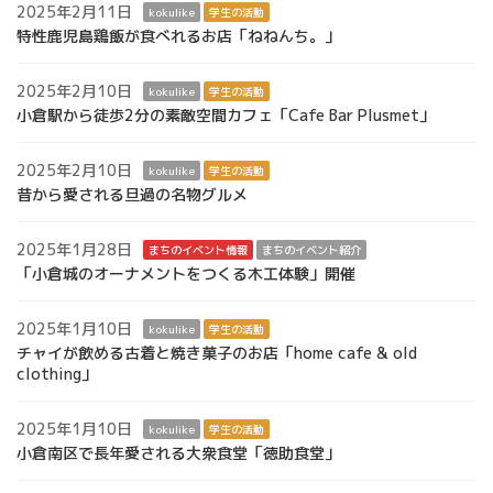
2025年2月11日
kokulike
学生の活動
特性鹿児島鶏飯が食べれるお店「ねねんち。」
2025年2月10日
kokulike
学生の活動
小倉駅から徒歩2分の素敵空間カフェ「Cafe Bar Plusmet」
2025年2月10日
kokulike
学生の活動
昔から愛される旦過の名物グルメ
2025年1月28日
まちのイベント情報
まちのイベント紹介
「小倉城のオーナメントをつくる木工体験」開催
2025年1月10日
kokulike
学生の活動
チャイが飲める古着と焼き菓子のお店「home cafe & old
clothing」
2025年1月10日
kokulike
学生の活動
小倉南区で長年愛される大衆食堂「徳助食堂」