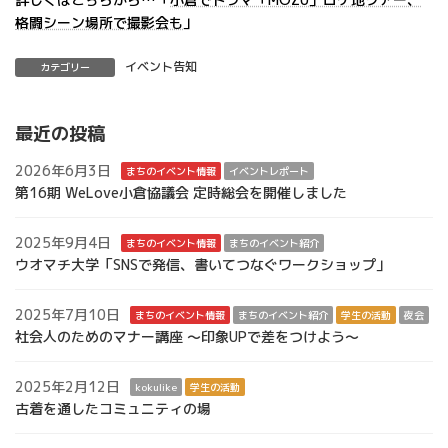
格闘シーン場所で撮影会も
」
イベント告知
カテゴリー
最近の投稿
2026年6月3日
まちのイベント情報
イベントレポート
第16期 WeLove小倉協議会 定時総会を開催しました
2025年9月4日
まちのイベント情報
まちのイベント紹介
ウオマチ大学「SNSで発信、書いてつなぐワークショップ」
2025年7月10日
まちのイベント情報
まちのイベント紹介
学生の活動
夜会
社会人のためのマナー講座 ～印象UPで差をつけよう～
2025年2月12日
kokulike
学生の活動
古着を通したコミュニティの場